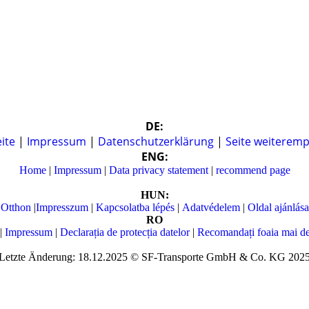
DE:
eite
|
Impressum
|
Datenschutzerklärung
|
Seite weiteremp
ENG:
Home
|
Impressum
|
Data privacy statement
|
recommend page
HUN:
Otthon
|
Impresszum
|
Kapcsolatba lépés
|
Adatvédelem
|
Oldal ajánlása
RO
|
Impressum
|
Declarația de protecția datelor
|
Recomandați foaia mai de
Letzte Änderung: 18.12.2025 © SF-Transporte GmbH & Co. KG 202