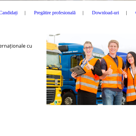
Candidați
Pregătire profesională
Download-uri
ternaționale cu