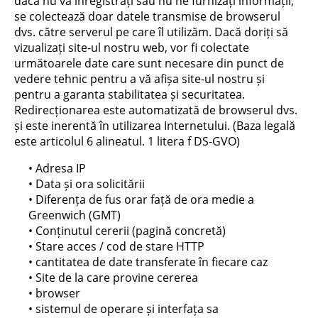
dacă nu vă înregistrați sau nu ne furnizați informații,
se colectează doar datele transmise de browserul
dvs. către serverul pe care îl utilizăm. Dacă doriți să
vizualizați site-ul nostru web, vor fi colectate
următoarele date care sunt necesare din punct de
vedere tehnic pentru a vă afișa site-ul nostru și
pentru a garanta stabilitatea și securitatea.
Redirecționarea este automatizată de browserul dvs.
și este inerentă în utilizarea Internetului. (Baza legală
este articolul 6 alineatul. 1 litera f DS-GVO)
• Adresa IP
• Data și ora solicitării
• Diferența de fus orar față de ora medie a
Greenwich (GMT)
• Conținutul cererii (pagină concretă)
• Stare acces / cod de stare HTTP
• cantitatea de date transferate în fiecare caz
• Site de la care provine cererea
• browser
• sistemul de operare și interfața sa