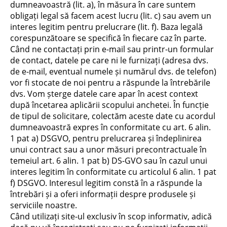
dumneavoastră (lit. a), în măsura în care suntem
obligați legal să facem acest lucru (lit. c) sau avem un
interes legitim pentru prelucrare (lit. f). Baza legală
corespunzătoare se specifică în fiecare caz în parte.
Când ne contactați prin e-mail sau printr-un formular
de contact, datele pe care ni le furnizați (adresa dvs.
de e-mail, eventual numele și numărul dvs. de telefon)
vor fi stocate de noi pentru a răspunde la întrebările
dvs. Vom șterge datele care apar în acest context
după încetarea aplicării scopului anchetei. În funcție
de tipul de solicitare, colectăm aceste date cu acordul
dumneavoastră expres în conformitate cu art. 6 alin.
1 pat a) DSGVO, pentru prelucrarea și îndeplinirea
unui contract sau a unor măsuri precontractuale în
temeiul art. 6 alin. 1 pat b) DS-GVO sau în cazul unui
interes legitim în conformitate cu articolul 6 alin. 1 pat
f) DSGVO. Interesul legitim constă în a răspunde la
întrebări și a oferi informații despre produsele și
serviciile noastre.
Când utilizați site-ul exclusiv în scop informativ, adică