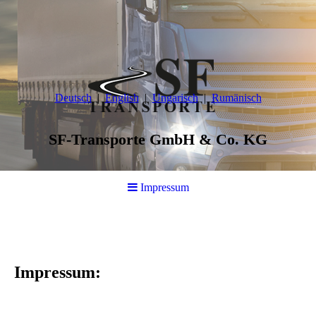
Deutsch
English
Ungarisch
Rumänisch
SF-Transporte GmbH & Co. KG
Impressum
Impressum: