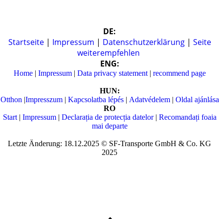
DE:
Startseite
|
Impressum
|
Datenschutzerklärung
|
Seite
weiterempfehlen
ENG:
Home
|
Impressum
|
Data privacy statement
|
recommend page
HUN:
Otthon
|
Impresszum
|
Kapcsolatba lépés
|
Adatvédelem
|
Oldal ajánlása
RO
Start
|
Impressum
|
Declarația de protecția datelor
|
Recomandați foaia
mai departe
Letzte Änderung: 18.12.2025 © SF-Transporte GmbH & Co. KG
2025