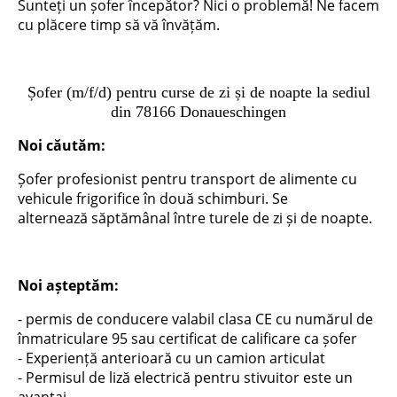
Sunteți un șofer începător? Nici o problemă! Ne facem
cu plăcere timp să vă învățăm.
Șofer (m/f/d) pentru curse de zi și de noapte la sediul
din 78166 Donaueschingen
Noi căutăm:
Șofer profesionist pentru transport de alimente cu
vehicule frigorifice în două schimburi. Se
alternează săptămânal între turele de zi și de noapte.
Noi așteptăm:
- permis de conducere valabil clasa CE cu numărul de
înmatriculare 95 sau certificat de calificare ca șofer
- Experiență anterioară cu un camion articulat
- Permisul de liză electrică pentru stivuitor este un