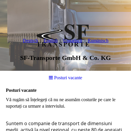
Deutsch
English
Ungarisch
Rumänisch
SF-Transporte GmbH & Co. KG
Posturi vacante
Posturi vacante
Vă rugăm să înțelegeți că nu ne asumăm costurile pe care le
suportați ca urmare a interviului.
Suntem o companie de transport de dimensiuni
medii, activă la nivel regional, cu peste 80 de angajați