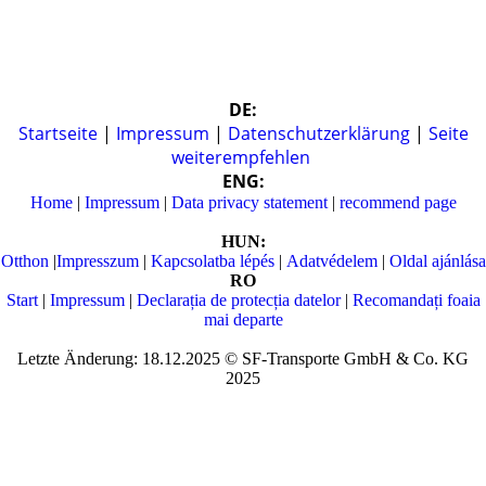
DE:
Startseite
|
Impressum
|
Datenschutzerklärung
|
Seite
weiterempfehlen
ENG:
Home
|
Impressum
|
Data privacy statement
|
recommend page
HUN:
Otthon
|
Impresszum
|
Kapcsolatba lépés
|
Adatvédelem
|
Oldal ajánlása
RO
Start
|
Impressum
|
Declarația de protecția datelor
|
Recomandați foaia
mai departe
Letzte Änderung: 18.12.2025 © SF-Transporte GmbH & Co. KG
2025