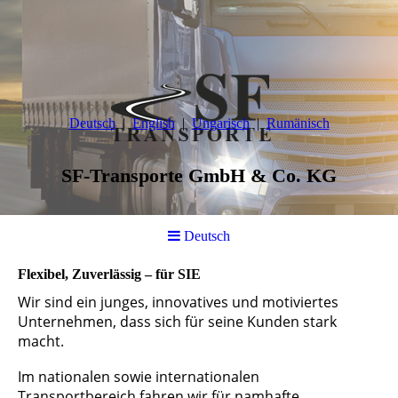
Deutsch
English
Ungarisch
Rumänisch
SF-Transporte GmbH & Co. KG
Deutsch
Flexibel, Zuverlässig – für SIE
Wir sind ein junges, innovatives und motiviertes
Unternehmen, dass sich für seine Kunden stark
macht.
Im nationalen sowie internationalen
Transportbereich fahren wir für namhafte